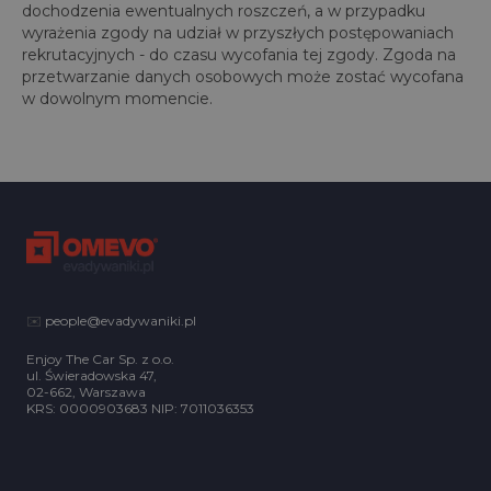
dochodzenia ewentualnych roszczeń, a w przypadku
wyrażenia zgody na udział w przyszłych postępowaniach
rekrutacyjnych - do czasu wycofania tej zgody. Zgoda na
przetwarzanie danych osobowych może zostać wycofana
w dowolnym momencie.
✉️
people@evadywaniki.pl
Enjoy The Car Sp. z o.o.
ul. Świeradowska 47,
02-662, Warszawa
KRS: 0000903683 NIP: 7011036353