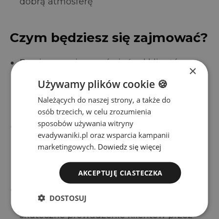
dobrą atmosferę
Czym będziesz się zajmować?
Przyjmowania zamówień od klientów -
×
będziesz pierwszym kontaktem dla osób,
Używamy plików cookie 🍪
które chcą zakupić nasze produkty –
Należących do naszej strony, a także do
zarówno telefonicznie, mailowo, jak i za
osób trzecich, w celu zrozumienia
pośrednictwem naszego systemu CRM
sposobów używania witryny
Nawiązywania kontaktów z potencjalnymi
evadywaniki.pl oraz wsparcia kampanii
klientami - odezwiemy się do osób, które
marketingowych.
Dowiedz się więcej
wyraziły zainteresowanie naszymi
produktami, a Ty pomożesz im podjąć
AKCEPTUJĘ CIASTECZKA
decyzję o zakupie
Finalizowania zamówień i realizacji planu
DOSTOSUJ
sprzedaży - Twoim zadaniem będzie
skuteczne prowadzenie klientów przez