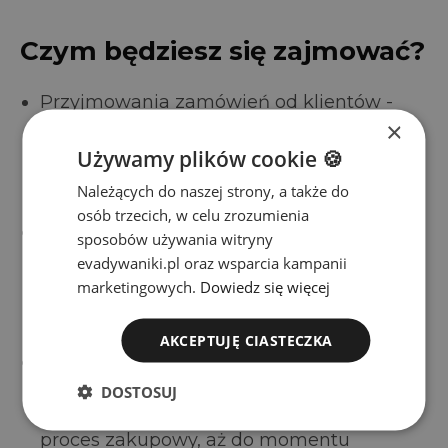
Czym będziesz się zajmować?
Przyjmowania zamówień od klientów -
×
będziesz pierwszym kontaktem dla osób,
które chcą zakupić nasze produkty –
Używamy plików cookie 🍪
zarówno telefonicznie, mailowo, jak i za
Należących do naszej strony, a także do
pośrednictwem naszego systemu CRM
osób trzecich, w celu zrozumienia
Nawiązywania kontaktów z potencjalnymi
sposobów używania witryny
klientami - odezwiemy się do osób, które
evadywaniki.pl oraz wsparcia kampanii
wyraziły zainteresowanie naszymi
marketingowych.
Dowiedz się więcej
produktami, a Ty pomożesz im podjąć
decyzję o zakupie
AKCEPTUJĘ CIASTECZKA
Finalizowania zamówień i realizacji planu
sprzedaży - Twoim zadaniem będzie
DOSTOSUJ
skuteczne prowadzenie klientów przez
proces zakupowy, aż do momentu