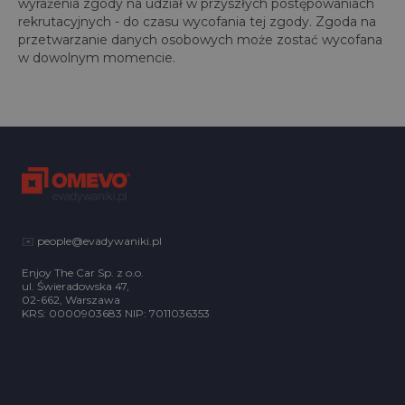
wyrażenia zgody na udział w przyszłych postępowaniach
rekrutacyjnych - do czasu wycofania tej zgody. Zgoda na
przetwarzanie danych osobowych może zostać wycofana
w dowolnym momencie.
✉️
people@evadywaniki.pl
Enjoy The Car Sp. z o.o.
ul. Świeradowska 47,
02-662, Warszawa
KRS: 0000903683 NIP: 7011036353