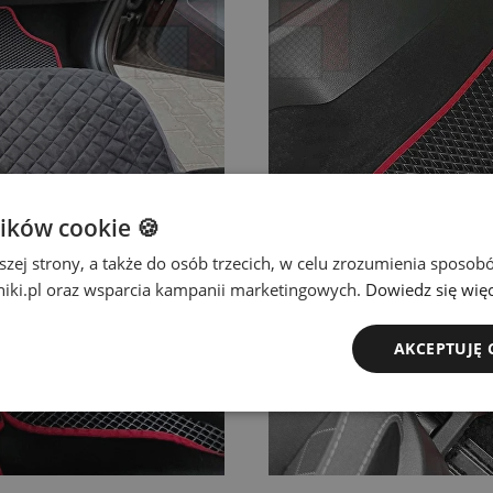
ików cookie 🍪
szej strony, a także do osób trzecich, w celu zrozumienia sposo
iki.pl oraz wsparcia kampanii marketingowych.
Dowiedz się więc
AKCEPTUJĘ 