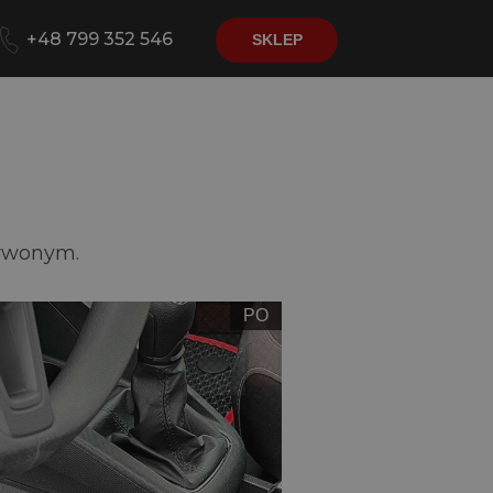
+48 799 352 546
SKLEP
erwonym.
PO