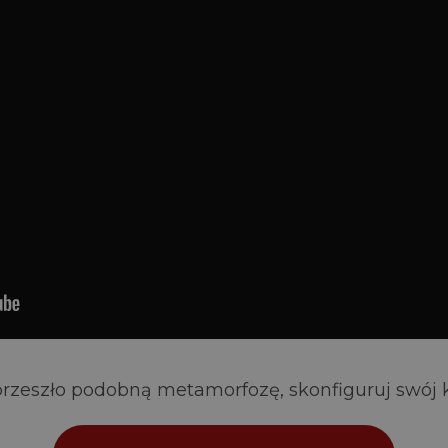
 przeszło podobną metamorfozę, skonfiguruj swój 