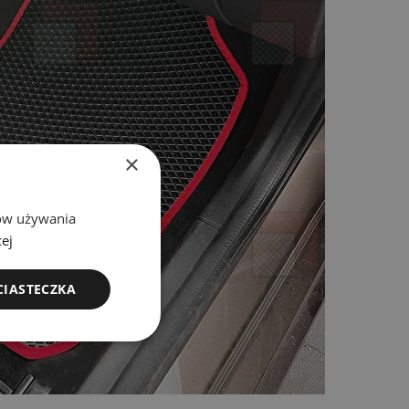
×
bów używania
ej
CIASTECZKA