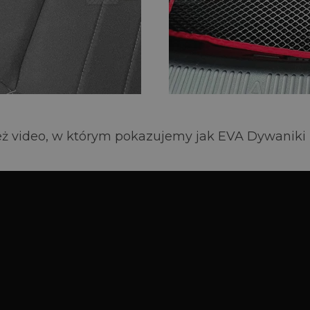
ż video, w którym pokazujemy jak EVA Dywaniki pr